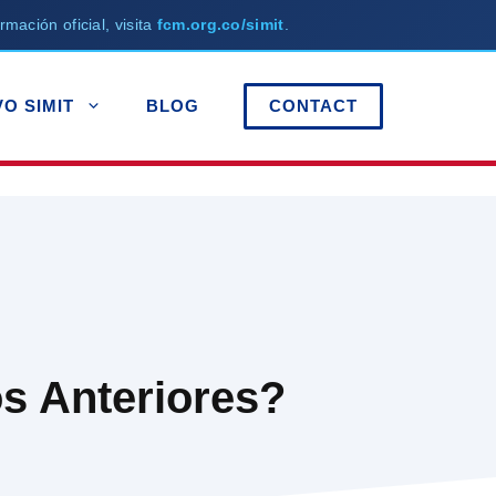
rmación oficial, visita
fcm.org.co/simit
.
VO SIMIT
BLOG
CONTACT
os Anteriores?