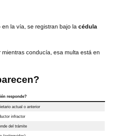
 en la vía, se registran bajo la
cédula
lar mientras conducía, esa multa está en
parecen?
ién responde?
etario actual o anterior
uctor infractor
nde del trámite
e (extinguidas)