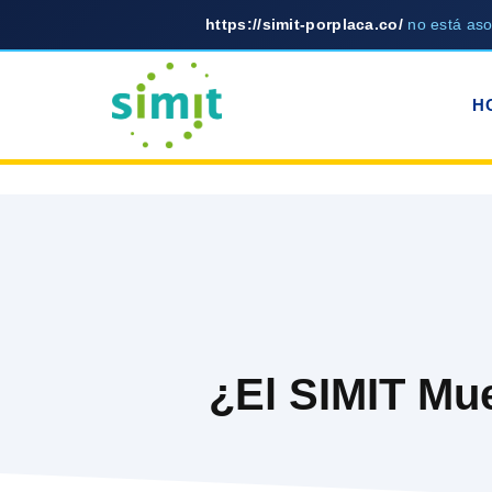
https://simit-porplaca.co/
no está as
Skip
to
H
content
¿El SIMIT Mue