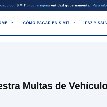
ociado con
SIMIT
ni con ninguna
entidad gubernamental
. Para info
OME
CÓMO PAGAR EN SIMIT
PAZ Y SAL
stra Multas de Vehícul