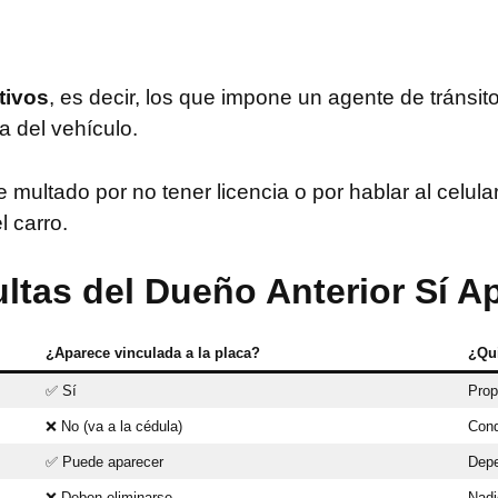
tivos
, es decir, los que impone un agente de tránsito
ca del vehículo.
ue multado por no tener licencia o por hablar al celu
l carro.
ltas del Dueño Anterior Sí A
¿Aparece vinculada a la placa?
¿Qu
✅ Sí
Propi
❌ No (va a la cédula)
Cond
✅ Puede aparecer
Depe
❌ Deben eliminarse
Nadi