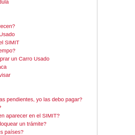
dula
recen?
 Usado
el SIMIT
iempo?
prar un Carro Usado
aca
isar
as pendientes, yo las debo pagar?
?
en aparecer en el SIMIT?
loquear un trámite?
os países?