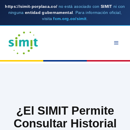
https://simit-porplaca.co/
no está asociado con
SIMIT
ni con
ninguna
entidad gubernamental
. Para información oficial,
visita
fcm.org.co/simit
.
Skip
to
MEN
content
¿El SIMIT Permite
Consultar Historial