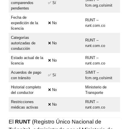
comparendos
✅ Sí
fcm.org.co/simit
pendientes
Fecha de
RUNT –
expedición de la
❌ No
runt.com.co
licencia
Categorías
RUNT –
autorizadas de
❌ No
runt.com.co
conducción
Estado actual de la
RUNT –
❌ No
licencia
runt.com.co
Acuerdos de pago
SIMIT –
✅ Sí
con tránsito
fcm.org.co/simit
Historial completo
Ministerio de
❌ No
del conductor
Transporte
Restricciones
RUNT –
❌ No
médicas activas
runt.com.co
El
RUNT
(Registro Único Nacional de