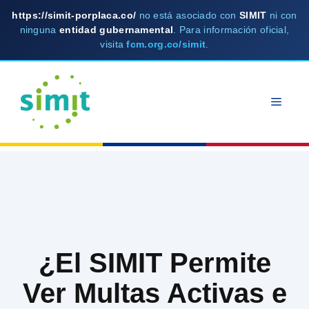
https://simit-porplaca.co/
no está asociado con
SIMIT
ni con
ninguna
entidad gubernamental
. Para información oficial,
visita
fcm.org.co/simit
.
Skip
to
MEN
content
¿El SIMIT Permite
Ver Multas Activas e