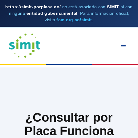
https://simit-porplaca.co/
no está asociado con
SIMIT
ni con
ninguna
entidad gubernamental
. Para información oficial,
visita
fcm.org.co/simit
.
Skip
to
MEN
content
¿Consultar por
Placa Funciona