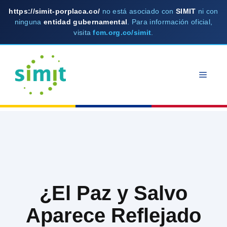
https://simit-porplaca.co/
no está asociado con
SIMIT
ni con
ninguna
entidad gubernamental
. Para información oficial,
visita
fcm.org.co/simit
.
Skip
to
MEN
content
¿El Paz y Salvo
Aparece Reflejado