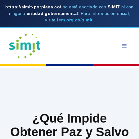
https://simit-porplaca.co/
no está asociado con
SIMIT
ni con
ninguna
entidad gubernamental
. Para información oficial,
visita
fcm.org.co/simit
.
Skip
to
MEN
content
¿Qué Impide
Obtener Paz y Salvo