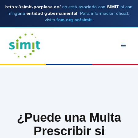
https://simit-porplaca.co/
no está asociado con
SIMIT
ni con
ninguna
entidad gubernamental
. Para información oficial,
visita
fcm.org.co/simit
.
Skip
to
MEN
content
¿Puede una Multa
Prescribir si