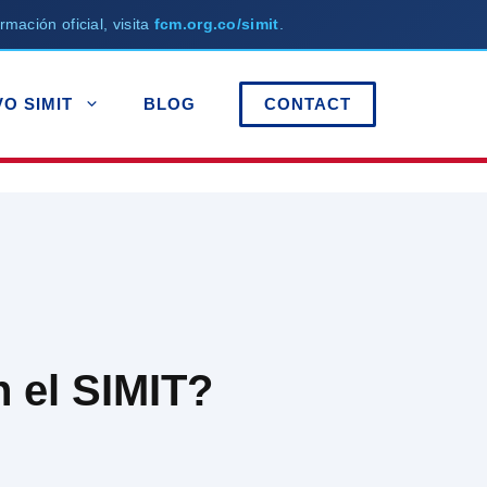
rmación oficial, visita
fcm.org.co/simit
.
VO SIMIT
BLOG
CONTACT
n el SIMIT?