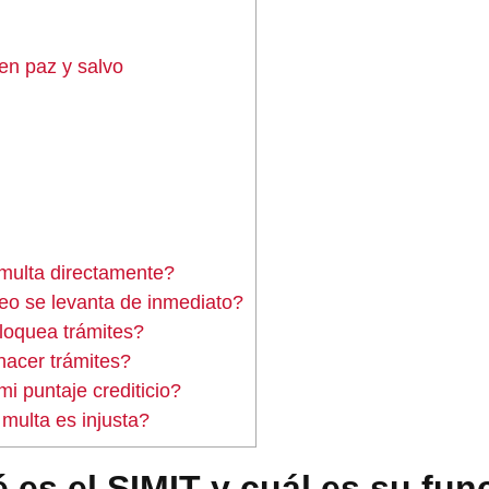
 en paz y salvo
multa directamente?
ueo se levanta de inmediato?
loquea trámites?
hacer trámites?
mi puntaje crediticio?
 multa es injusta?
 es el SIMIT y cuál es su fun