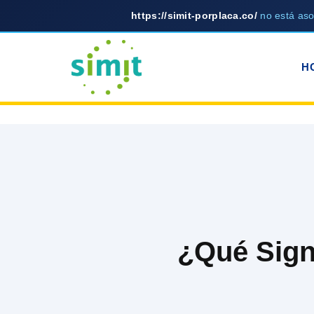
https://simit-porplaca.co/
no está as
Skip
to
H
content
¿Qué Signi